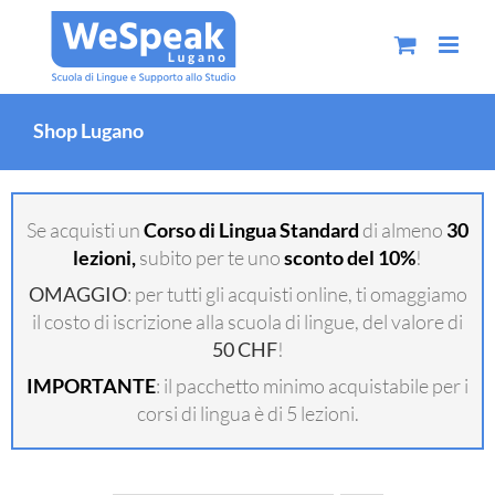
Salta
al
contenuto
Shop Lugano
Se acquisti un
Corso di Lingua Standard
di almeno
30
lezioni,
subito per te uno
sconto del 10%
!
OMAGGIO
: per tutti gli acquisti online, ti omaggiamo
il costo di iscrizione alla scuola di lingue, del valore di
50 CHF
!
IMPORTANTE
: il pacchetto minimo acquistabile per i
corsi di lingua è di 5 lezioni.