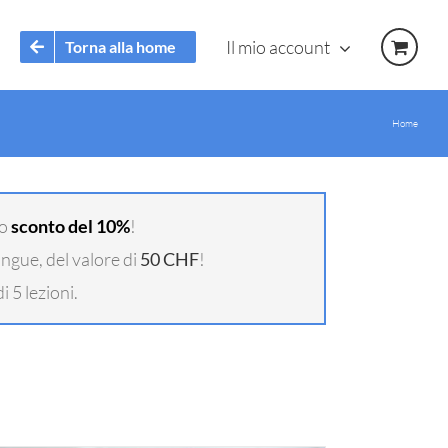
Il mio account
Torna alla home
Home
no
sconto del 10%
!
lingue, del valore di
50 CHF
!
i 5 lezioni.