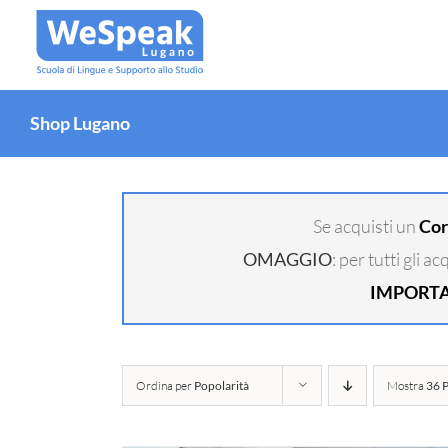
Salta
al
contenuto
Shop Lugano
Se acquisti un
Cor
OMAGGIO
: per tutti gli a
IMPORT
Ordina per
Popolarità
Mostra
36 P