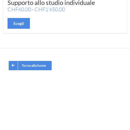
Supporto allo studio individuale
Fascia
CHF
60.00
-
CHF
1'650.00
di
Questo
prezzo:
Scegli
prodotto
da
ha
CHF60.00
più
a
varianti.
CHF1'650.00
Le
opzioni
Torna alla home
possono
essere
scelte
nella
pagina
del
prodotto